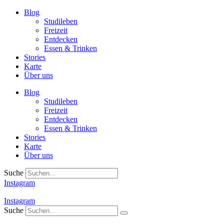
Zum
Blog
Inhalt
Studileben
springen
Freizeit
Entdecken
Essen & Trinken
Stories
Karte
Über uns
Blog
Studileben
Freizeit
Entdecken
Essen & Trinken
Stories
Karte
Über uns
Suche
Instagram
Instagram
Suche