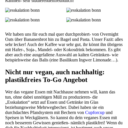
Rahmen- sehr studierendenfreundlich!
Wir haben uns für euch mal quer durchprobiert- von Overnight
Oats über Bananenbrot hin zu Bagel und Pasta. Unser Fazit: alles
sehr lecker! Auch der Kaffee war sehr gut, ihr könnt ihn übrigens
mit Hafer-, Soja-, Mandel- oder Kokosdrink bekommen. Es gibt
aber auch eine ausgefallene Auswahl an kalten Getränken- wie
beispielsweise das Balis (eine Basilikum Ingwer Limonade…).
Nicht nur vegan, auch nachhaltig:
plastikfreies To-Go Angebot
Wer das vegane Essen mit Nachhause nehmen will, kann das
tun, ohne dabei unnötigen Müll zu produzieren- die
„Esskalation“ setzt auf Essen und Getränke im Glas
beziehungsweise Mehrwegbecher. Dabei haben sie ein
durchdachtes Pfandsystem mit Bechern von
Cupforcup
und
Speisen in Weckgläsern. So kannst du dein veganes Essen mit
noch besserem Gewissen genießen- nämlich plastikfrei! Wenn du
dich für Nachhaltigkeit interessierst, ist bestimmt auch unser