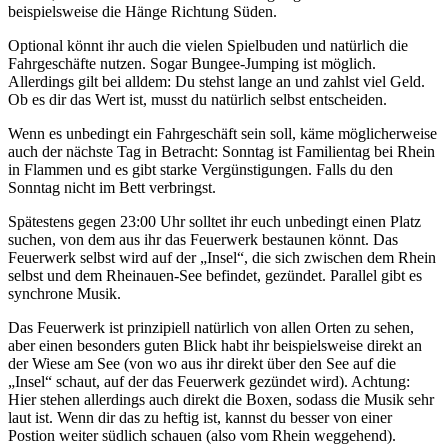
beispielsweise die Hänge Richtung Süden.
Optional könnt ihr auch die vielen Spielbuden und natürlich die
Fahrgeschäfte nutzen. Sogar Bungee-Jumping ist möglich.
Allerdings gilt bei alldem: Du stehst lange an und zahlst viel Geld.
Ob es dir das Wert ist, musst du natürlich selbst entscheiden.
Wenn es unbedingt ein Fahrgeschäft sein soll, käme möglicherweise
auch der nächste Tag in Betracht: Sonntag ist Familientag bei Rhein
in Flammen und es gibt starke Vergünstigungen. Falls du den
Sonntag nicht im Bett verbringst.
Spätestens gegen 23:00 Uhr solltet ihr euch unbedingt einen Platz
suchen, von dem aus ihr das Feuerwerk bestaunen könnt. Das
Feuerwerk selbst wird auf der „Insel“, die sich zwischen dem Rhein
selbst und dem Rheinauen-See befindet, gezündet. Parallel gibt es
synchrone Musik.
Das Feuerwerk ist prinzipiell natürlich von allen Orten zu sehen,
aber einen besonders guten Blick habt ihr beispielsweise direkt an
der Wiese am See (von wo aus ihr direkt über den See auf die
„Insel“ schaut, auf der das Feuerwerk gezündet wird). Achtung:
Hier stehen allerdings auch direkt die Boxen, sodass die Musik sehr
laut ist. Wenn dir das zu heftig ist, kannst du besser von einer
Postion weiter südlich schauen (also vom Rhein weggehend).