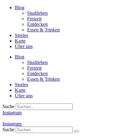
Zum
Blog
Inhalt
Studileben
springen
Freizeit
Entdecken
Essen & Trinken
Stories
Karte
Über uns
Blog
Studileben
Freizeit
Entdecken
Essen & Trinken
Stories
Karte
Über uns
Suche
Instagram
Instagram
Suche