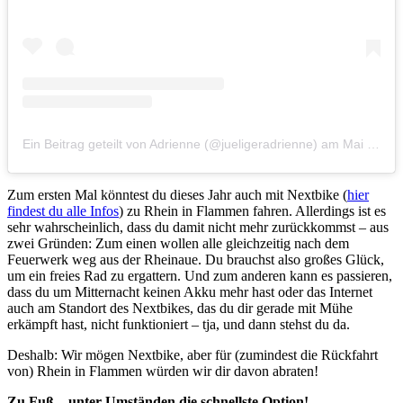
Ein Beitrag geteilt von Adrienne (@jueligeradrienne)
am
Mai 5, 2018 um 12:50 PDT
Zum ersten Mal könntest du dieses Jahr auch mit Nextbike (
hier
findest du alle Infos
) zu Rhein in Flammen fahren. Allerdings ist es
sehr wahrscheinlich, dass du damit nicht mehr zurückkommst – aus
zwei Gründen: Zum einen wollen alle gleichzeitig nach dem
Feuerwerk weg aus der Rheinaue. Du brauchst also großes Glück,
um ein freies Rad zu ergattern. Und zum anderen kann es passieren,
dass du um Mitternacht keinen Akku mehr hast oder das Internet
auch am Standort des Nextbikes, das du dir gerade mit Mühe
erkämpft hast, nicht funktioniert – tja, und dann stehst du da.
Deshalb: Wir mögen Nextbike, aber für (zumindest die Rückfahrt
von) Rhein in Flammen würden wir dir davon abraten!
Zu Fuß – unter Umständen die schnellste Option!