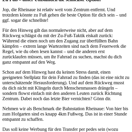
Jop, die Rheinaue ist relativ weit vom Zentrum entfernt. Und
trotzdem könnte zu Fuß gehen die beste Option für dich sein – und
ggf. sogar die schnellste!
Für den Hinweg gilt das normalerweise nicht, aber auf dem
Rückweg schlägst du mit der Zu-Fuß-Taktik eiskalt zurück:
Während die einen noch um den Zugang zur überfüllten Bahn
kämpfen – extrem lange Wartezeiten sind nach dem Feuerwerk die
Regel, wie du oben lesen kannst – und die anderen erst
zurücklaufen müssen, um ihr Fahrrad zu suchen, machst du dich
ganz entspannt auf den Weg.
Schon auf dem Hinweg hast du keinen Stress damit, einen
geeigneten Stellplatz für dein Fahrrad zu finden (das ist eine nicht zu
unterschätzende Herausforderung). Und auf dem Rückweg musst
du dich nicht mit Klingeln durch Menschenmassen drängeln –
sondern flowst einfach mit den anderen Leuten zurück Richtung
Zentrum. Dabei noch das letzte Bier vernichten? Gönn dir.
Nehmen wir als Benchmark die Bahnstation Rheinaue: Von hier bis
zum Hofgarten sind es knapp 4km Fußweg. Das ist in einer Stunde
entspannt zu schaffen.
Das soll keine Werbung für den Transfer per pedes sein (wozu