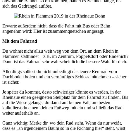
obwohl die Bahnen so oft kommen, dauert es ziemlich lange, bis
sich das Gedrängel auflöst.
Erwarte außerdem nicht, dass die Fahrt mit Bus oder Bahn
angenehm wird: Hier ist zusammenquetschen angesagt.
Mit dem Fahrrad
Du wohnst nicht allzu weit weg von dem Ort, an dem Rhein in
Flammen stattfindet – z.B. im Zentrum, Poppelsdorf oder Endenich?
Dann ist das Fahrrad sehr wahrscheinlich die bessere Wahl für dich.
Allerdings solltest du nicht unbedingt das teuere Rennrad vom
Dachboden holen und ein vernünftiges Schloss mitnehmen – sicher
ist sicher.
Je später du kommst, desto schwieriger könnte es werden, in der
Rheinaue einen geeigneten Stellplatz für dein Fahrrad zu finden. Bis
auf die Wiese gelangst du damit auf keinen Fall, am besten
kalkulierst du einen kleinen Fußweg mit ein und schließt das Rad
weiter außerhalb an.
Ganz wichtig: Merke dir, wo dein Rad steht. Wenn du nur weißt,
dass es „an irgendeinem Baum so in die Richtung hier“ steht, wirst