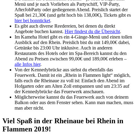
Menü und je nach Vorlieben als Partyschiff, VIP-Party,
AfterJobParty oder gediegenem Abend. Preislich startet der
Spaß bei 21,30€ (und geht hoch bis 138,00€), Tickets gibt es
hier bei bonnticket
.
Es gibt auch diverse Reedereien, bei denen du direkt
Angebote buchen kannst.
Hier findest du die Übersicht
.
Im Kameha Hotel gibt es ein 4-Gänge-Menü und einen tollen
Ausblick auf den Rhein. Preislich bist du mit 149,00€ dabei,
Getränke bis 23:00 Uhr inklusive. Auch in anderen
Restaurants des Hotels oder im Spa-Bereich kannst du den
Abend zu Preisen zwischen 99,00€ und 189,00€ erleben –
alle Infos hier
.
Von der Kennedybrücke aus siehst du ebenfalls das
Feuerwerk. Damit ist ein „Rhein in Flammen light“ möglich,
falls euch die Rheinaue zu voll ist: Einfach den Abend im
Hofgarten oder am Alten Zoll entspannen und um 23:35 auf
der Kennedybrücke das Feuerwerk anschauen.
Möglicherweise kannst du das Feuerwerk auch von deinem
Balkon oder aus dem Fenster sehen. Kann man machen, muss
man aber nicht.
Viel Spaß in der Rheinaue bei Rhein in
Flammen 2019!