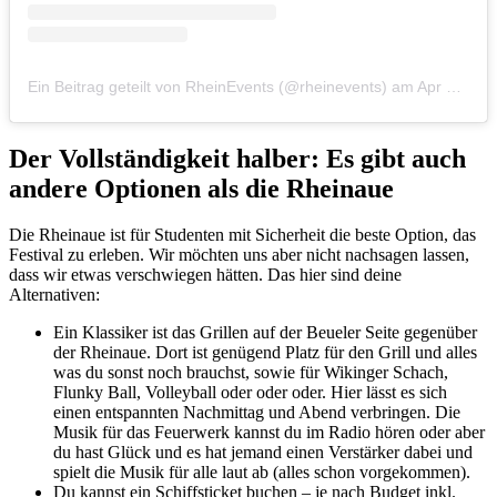
Ein Beitrag geteilt von RheinEvents (@rheinevents)
am
Apr 24, 2019 um 12:05 PDT
Der Vollständigkeit halber: Es gibt auch
andere Optionen als die Rheinaue
Die Rheinaue ist für Studenten mit Sicherheit die beste Option, das
Festival zu erleben. Wir möchten uns aber nicht nachsagen lassen,
dass wir etwas verschwiegen hätten. Das hier sind deine
Alternativen:
Ein Klassiker ist das Grillen auf der Beueler Seite gegenüber
der Rheinaue. Dort ist genügend Platz für den Grill und alles
was du sonst noch brauchst, sowie für Wikinger Schach,
Flunky Ball, Volleyball oder oder oder. Hier lässt es sich
einen entspannten Nachmittag und Abend verbringen. Die
Musik für das Feuerwerk kannst du im Radio hören oder aber
du hast Glück und es hat jemand einen Verstärker dabei und
spielt die Musik für alle laut ab (alles schon vorgekommen).
Du kannst ein Schiffsticket buchen – je nach Budget inkl.