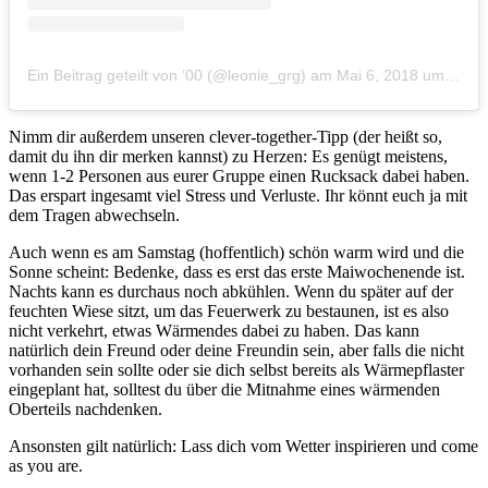
Ein Beitrag geteilt von ’00 (@leonie_grg)
am
Mai 6, 2018 um 1:20 PDT
Nimm dir außerdem unseren clever-together-Tipp (der heißt so,
damit du ihn dir merken kannst) zu Herzen: Es genügt meistens,
wenn 1-2 Personen aus eurer Gruppe einen Rucksack dabei haben.
Das erspart ingesamt viel Stress und Verluste. Ihr könnt euch ja mit
dem Tragen abwechseln.
Auch wenn es am Samstag (hoffentlich) schön warm wird und die
Sonne scheint: Bedenke, dass es erst das erste Maiwochenende ist.
Nachts kann es durchaus noch abkühlen. Wenn du später auf der
feuchten Wiese sitzt, um das Feuerwerk zu bestaunen, ist es also
nicht verkehrt, etwas Wärmendes dabei zu haben. Das kann
natürlich dein Freund oder deine Freundin sein, aber falls die nicht
vorhanden sein sollte oder sie dich selbst bereits als Wärmepflaster
eingeplant hat, solltest du über die Mitnahme eines wärmenden
Oberteils nachdenken.
Ansonsten gilt natürlich: Lass dich vom Wetter inspirieren und come
as you are.