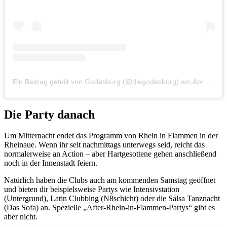
Ein Beitrag geteilt von Godesburg (@diegodesburg)
am
Apr 15, 2019 um 1:50 PDT
Die Party danach
Um Mitternacht endet das Programm von Rhein in Flammen in der
Rheinaue. Wenn ihr seit nachmittags unterwegs seid, reicht das
normalerweise an Action – aber Hartgesottene gehen anschließend
noch in der Innenstadt feiern.
Natürlich haben die Clubs auch am kommenden Samstag geöffnet
und bieten dir beispielsweise Partys wie Intensivstation
(Untergrund), Latin Clubbing (N8schicht) oder die Salsa Tanznacht
(Das Sofa) an. Spezielle „After-Rhein-in-Flammen-Partys“ gibt es
aber nicht.