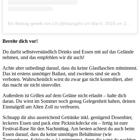
Ein Beitrag geteilt von Lili (@ttrangph)
am
Mai 6, 2018 um 2:05 PDT
Bereite dich vor!
Du darfst selbstverständlich Drinks und Essen mit auf das Gelände
nehmen, und das empfehlen wir dir auch!
Achte aber unbedingt darauf, dass du keine Glasflaschen mitnimmst.
Das ist erstens unnötiger Ballast, und zweitens sind sie auch
verboten. Wahrscheinlich wirst du zwar gar nicht kontrolliert, aber
das macht sie nicht sinnvoller.
Außerdem ist Grillen auf dem Geläne nicht erlaubt – halte dich
daran. Du wirst im Sommer noch genug Gelegenheit haben, deinen
Einmalgrill am Alten Zoll zu verfeuern.
Schnapp dir also ausreichend Getränke inkl. genügend Dosenbier,
leckeres Essen und pack eine Picknickdecke ein – fertig ist eure
Festival-Base für den Nachmittag. Am besten achtest du auch beim
Essen darauf, dass du keine unnötigen Behältnisse (wie
Tupperdosen, Schüsseln o.ä.) mitnimmst, denn die wirst du nachher