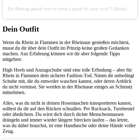
Ein Beitrag geteilt von do what’s good for your soul ? (@nickymapro)
Dein Outfit
Wenn du Rhein in Flammen in der Rheinaue genießen möchtest,
musst du dir über dein Outfit im Prinzip keine großen Gedanken
machen. Aus Erfahrung können wir dir aber folgende Tipps
mitgeben:
High Heels und Anzugschuhe sind eine tolle Erfindung – aber für
Rhein in Flammen dein sicherer Fashion-Tod. Nimm dir unbedingt
Schuhe mit, die du entweder waschen kannst, oder deren Anblick
du nicht vermisst. Sie werden in der Rheinaue einiges an Schmutz
mitnehmen.
Alles, was du nicht in deinen Hosentaschen transportieren kannst,
solltest du dir auf den Rücken schnallen. Per Rucksack, Turnbeutel
oder ähnlichem. Du wirst dich durch dichte Menschenmassen
drängeln und immer wieder längere Strecken laufen – das letzte,
was du dabei brauchst, ist eine Handtasche oder deine Hände voller
Zeug.