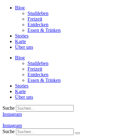
Zum
Blog
Inhalt
Studileben
springen
Freizeit
Entdecken
Essen & Trinken
Stories
Karte
Über uns
Blog
Studileben
Freizeit
Entdecken
Essen & Trinken
Stories
Karte
Über uns
Suche
Instagram
Instagram
Suche