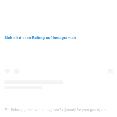
Sieh dir diesen Beitrag auf Instagram an
Ein Beitrag geteilt von studygram? (@study.for.your.goals)
am
Okt 7