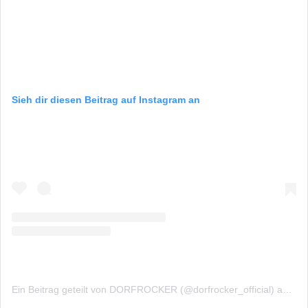
Sieh dir diesen Beitrag auf Instagram an
Ein Beitrag geteilt von DORFROCKER (@dorfrocker_official)
am
Ok