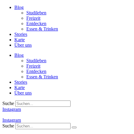
Zum
Blog
Inhalt
Studileben
springen
Freizeit
Entdecken
Essen & Trinken
Stories
Karte
Über uns
Blog
Studileben
Freizeit
Entdecken
Essen & Trinken
Stories
Karte
Über uns
Suche
Instagram
Instagram
Suche