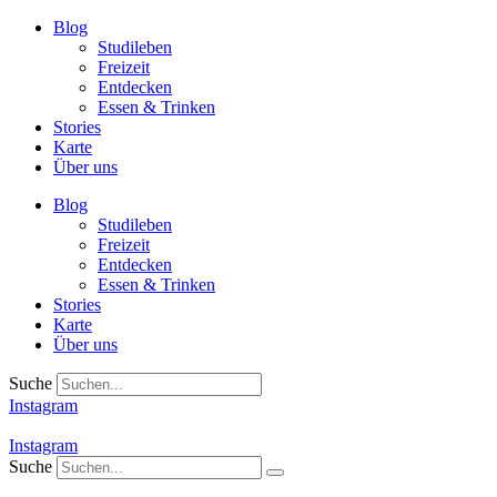
Zum
Blog
Inhalt
Studileben
springen
Freizeit
Entdecken
Essen & Trinken
Stories
Karte
Über uns
Blog
Studileben
Freizeit
Entdecken
Essen & Trinken
Stories
Karte
Über uns
Suche
Instagram
Instagram
Suche